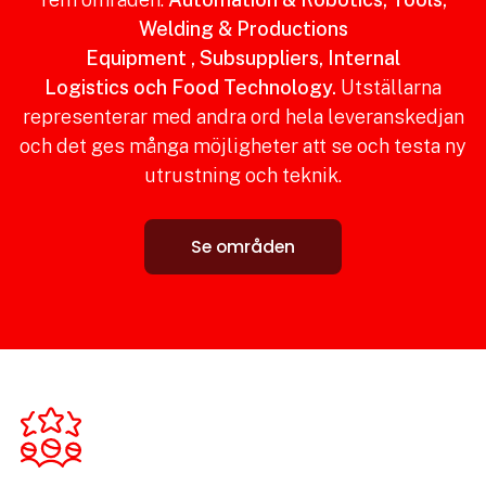
Welding & Productions
Equipment , Subsuppliers, Internal
Logistics och Food Technology.
Utställarna
representerar med andra ord hela leveranskedjan
och det ges många möjligheter att se och testa ny
utrustning och teknik.
Se områden