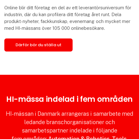
Online blir ditt företag en del av ett leverantörsuniversum för
industrin, där du kan profilera ditt företag året runt. Dela
produkt-nyheter, fackkunskap, evenemang och mycket mer
med HI-mässans över 105 000 onlinebesökare.
Därför bör du ställa ut
HI-mässa indelad i fem områden
HI-mässan i Danmark arrangeras i samarbete med
ledande branschorganisationer och
samarbetspartner indelade i följande
fem områden:
Automation & Robotics, Tools,