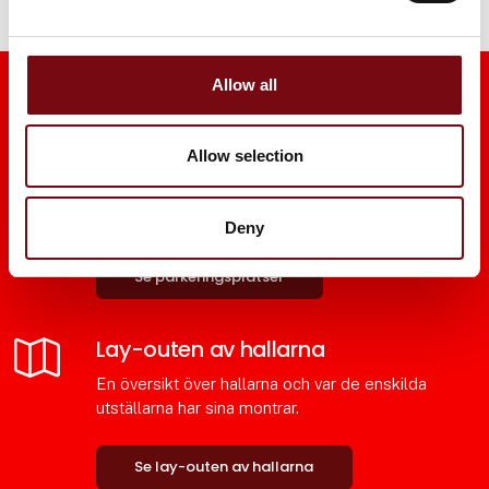
Allow all
Parkeringsplats
Allow selection
Det finns 10 000 gratis parkeringsplatser och det
är bara några minuters promenad till entrén
Deny
Se parkeringsplatser
Lay-outen av hallarna
En översikt över hallarna och var de enskilda
utställarna har sina montrar.
Se lay-outen av hallarna