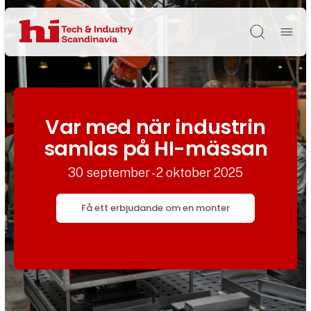
Søg
Var med när industrin
samlas på HI-mässan
30 september - 2 oktober 2025
Få ett erbjudande om en monter