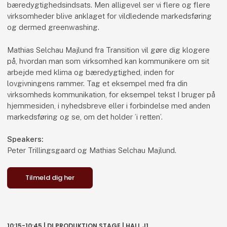
Bosætningskonsulenter fra Vejle og Herning Kommune
bæredygtighedsindsats. Men alligevel ser vi flere og flere
fortæller om, hvad tilflytterservice kan hjælpe jer og
virksomheder blive anklaget for vildledende markedsføring
jeres medarbejdere med under overskriften "I "sælger"
og dermed greenwashing.
jobbet, vi "sælger" bosætning!
Mathias Selchau Majlund fra Transition vil gøre dig klogere
Speakers:
på, hvordan man som virksomhed kan kommunikere om sit
Helena Nielsen, Recruitment Consultant & Eures Adviser,
arbejde med klima og bæredygtighed, inden for
Workindenmark
lovgivningens rammer. Tag et eksempel med fra din
Jannie Bojesen, FEMERN LINK CONTRACTORS, HR
virksomheds kommunikation, for eksempel tekst I bruger på
Business Partner
hjemmesiden, i nyhedsbreve eller i forbindelse med anden
Louise Nielsen, Bosætningsguide, Vejle Kommune
markedsføring og se, om det holder ’i retten’.
Mette Klarskov Hebel, Bosætningskoordinator &
Udviklingskonsulent, Herning Kommune
Speakers:
Peter Trillingsgaard og Mathias Selchau Majlund.
Tilmeld dig her
Tilmeld dig her
14:00-15:00 | DI PRODUKTION STAGE | HALL J1
10:15-10:45 | DI PRODUKTION STAGE | HALL J1