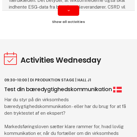
værdikæden. Det betyder, at virksomhederne også skal
indhente ESG-data fra bl.a. deres leverandører. CSRD vil
keyboard_arrow_down
derfor også indirekte ramme SMV’er, som er
leverandører til de større virksomheder.
Speakers:
Søren Eriksen, CEO, Viegand Maagøe A/S og Kim
Bøjstrup.
Activities Wednesday
Tilmeld dig her
09:30-10:00 | DI PRODUKTION STAGE | HALL J1
Test din bæredygtighedskommunikation
13:00 - 13:45 | DI PRODUKTION STAGE | HALL J1
Har du styr på din virksomheds
Workindenmark - Hjælp til tiltrækning og
bæredygtighedskommunikation - eller har du brug for at få
rekruttering af international arbejdskraft
den tryktestet af en ekspert?
Hør også, Femern Link Contractors fortæller om sin
erfaring med rekruttering af international arbejdskraft
Markedsføringsloven sætter klare rammer for, hvad lovlig
kommunikation er, når du fortæller om din virksomheds