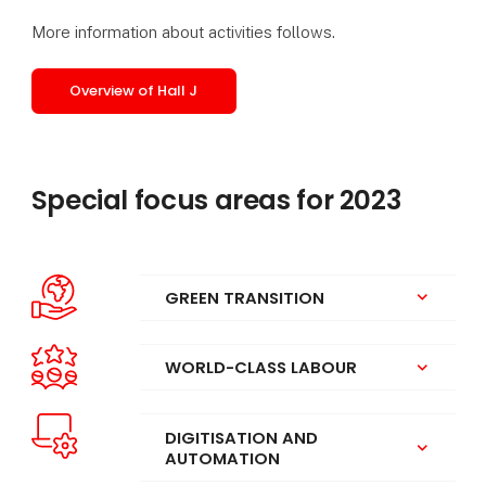
More information about activities follows.
Overview of Hall J
Special focus areas for 2023
GREEN TRANSITION
keyboard_arrow_down
WORLD-CLASS LABOUR
keyboard_arrow_down
DIGITISATION AND
keyboard_arrow_down
AUTOMATION