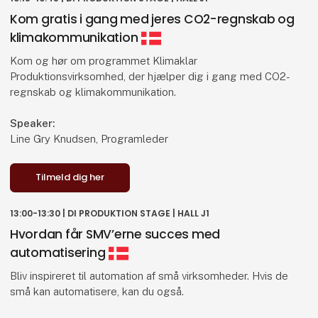
Avancerede produktionsteknologier til
Kom gratis i gang med jeres CO2-regnskab og
innovativ og grøn omstilling
klimakommunikation
DAMRC er et nationalt forsknings- og videnscenter for
Kom og hør om programmet Klimaklar
spåntagende bearbejdning, som arbejder med at
Produktionsvirksomhed, der hjælper dig i gang med CO2-
afprøve og demonstrere nye innovative teknologier, der
regnskab og klimakommunikation.
har potentialet til at kunne løfte dansk produktion ift. den
grønne omstilling og virksomhedernes fortsatte
Speaker:
konkurrenceevne.
Line Gry Knudsen, Programleder
I dette indlæg vil Mikkel forsøge at give praksisnære
Tilmeld dig her
eksempler på modne og mere eksperimentelle
teknologier, som DAMRC arbejder med at få udbredt til
13:00-13:30 | DI PRODUKTION STAGE | HALL J1
den danske produktionsindustri. Hør bl.a. om alternative
teknologier til reduktion af materialerestspændinger,
Hvordan får SMV’erne succes med
brugen af kvælstof som kølemiddel i CNC-processer og
automatisering
meget mere.
Bliv inspireret til automation af små virksomheder. Hvis de
små kan automatisere, kan du også.
Speaker:
Mikkel Meldgaard, ​Innovation Manager