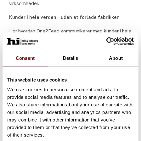
virksomheder.
Kunder i hele verden – uden at forlade fabrikken
Hør hvordan One2Feed kommunikerer med kunder i hele
verden og hjælper kunden med selv at installere
One2Feeds fodersystemer via en ny augumented reality
(AR) løsning.
Consent
Details
About
Bedre pakkeløsninger – korrekt aflæsning hver gang -
Interview med Mogens Rasmussen MRN robostaker
This website uses cookies
Hør hvordan en mindre virksomhed som MRN
We use cookies to personalise content and ads, to
robostacker har brug visionskamaraer og kunstig
provide social media features and to analyse our traffic.
intelligens til at styrke kvalitetssikringen af deres
We also share information about your use of our site with
pakkeløsninger, så labels på løg-net bliver læst korrekt
our social media, advertising and analytics partners who
og spildprocenten hos kunden derfor falder.
may combine it with other information that you’ve
provided to them or that they’ve collected from your use
Speakers:
of their services.
Peter Trillingsgaard, Preben Dahl Johansen, Jesper