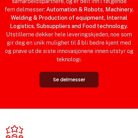
samarbeidspartnere, og er delt inn i følgende
fem delmesser:
Automation & Robots, Machinery,
Welding & Production of equipment, Internal
Logistics, Subsuppliers and Food technology.
Utstillerne dekker hele leveringskjeden, noe som
gir deg en unik mulighet til å bli bedre kjent med
og prøve ut de siste innovasjonene innen utstyr og
teknologi.
Se delmesser