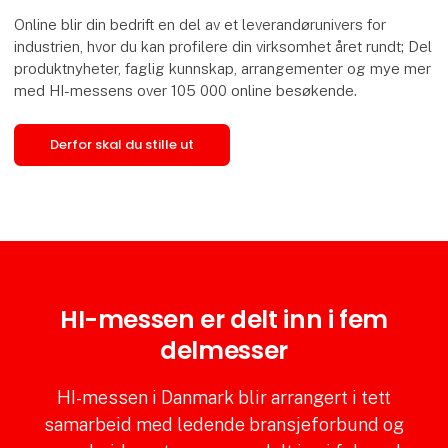
Online blir din bedrift en del av et leverandørunivers for
industrien, hvor du kan profilere din virksomhet året rundt; Del
produktnyheter, faglig kunnskap, arrangementer og mye mer
med HI-messens over 105 000 online besøkende.
Derfor skal du stille ut
HI-messen er delt inn i fem
delmesser
HI-messen i Danmark blir arrangert i tett
samarbeid med ledende bransjeforbund og